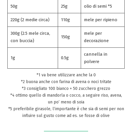
50g
25g
olio di semi *5
220g (2 medie circa)
110g
mele per ripieno
300g (2.5 mele circa,
mele per
150g
con buccia)
decorazione
cannella in
1g
0.5g
polvere
*1 va bene utilizzare anche la 0
*2 buona anche con farina di avena o noci tritate
*3 consigliato 100 bianco + 50 zucchero grezzo
*4 ottimo quello di mandorla o cocco, a seguire riso, avena,
un po’ meno di soia
*5 preferibile girasole, l’importante è che sia di semi per non
influire sul gusto come ad es. se fosse di olive