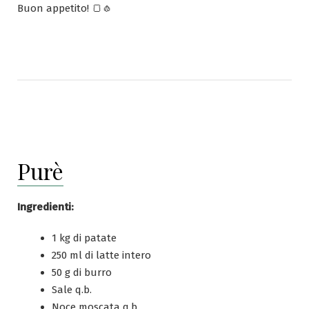
Buon appetito! 🍞🧄
Purè
Ingredienti:
1 kg di patate
250 ml di latte intero
50 g di burro
Sale q.b.
Noce moscata q.b.