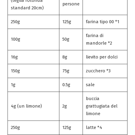
(teglia rotonda
persone
standard 20cm)
250g
125g
farina tipo 00 *1
farina di
100g
50g
mandorle *2
16g
8g
lievito per dolci
150g
75g
zucchero *3
1g
0.5g
sale
buccia
4g (un limone)
2g
grattugiata del
limone
250g
125g
latte *4