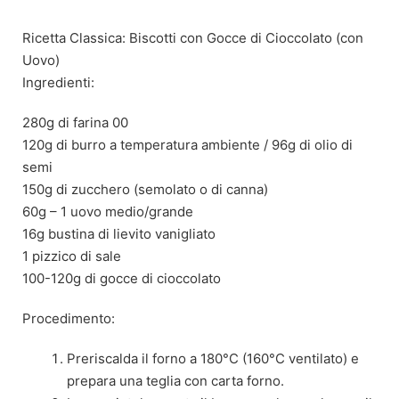
Skip
to
Ricetta Classica: Biscotti con Gocce di Cioccolato (con
content
Uovo)
Ingredienti:
280g di farina 00
120g di burro a temperatura ambiente / 96g di olio di
semi
150g di zucchero (semolato o di canna)
60g – 1 uovo medio/grande
16g bustina di lievito vanigliato
1 pizzico di sale
100-120g di gocce di cioccolato
Procedimento:
Preriscalda il forno a 180°C (160°C ventilato) e
prepara una teglia con carta forno.