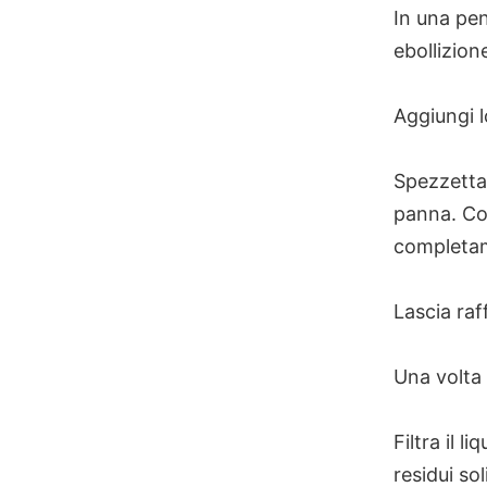
In una pen
ebollizion
Aggiungi 
Spezzetta 
panna. Con
completam
Lascia ra
Una volta 
Filtra il 
residui sol