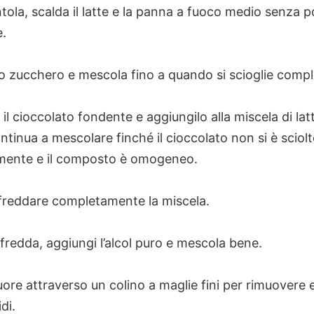
tola, scalda il latte e la panna a fuoco medio senza p
e.
lo zucchero e mescola fino a quando si scioglie comp
il cioccolato fondente e aggiungilo alla miscela di lat
tinua a mescolare finché il cioccolato non si è sciol
ente e il composto è omogeneo.
ffreddare completamente la miscela.
fredda, aggiungi l’alcol puro e mescola bene.
liquore attraverso un colino a maglie fini per rimuovere 
idi.