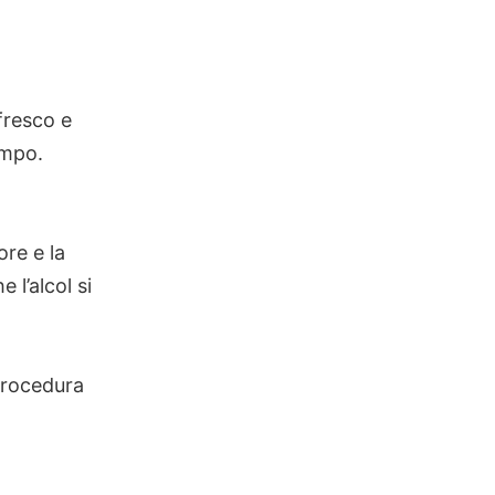
fresco e
empo.
ore e la
 l’alcol si
 procedura