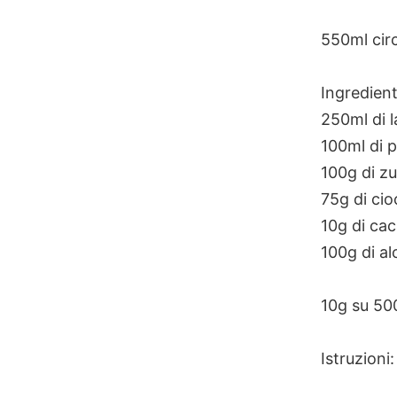
Skip
to
550ml cir
content
Ingredient
250ml di l
100ml di 
100g di z
75g di ci
10g di ca
100g di al
10g su 500
Istruzioni: