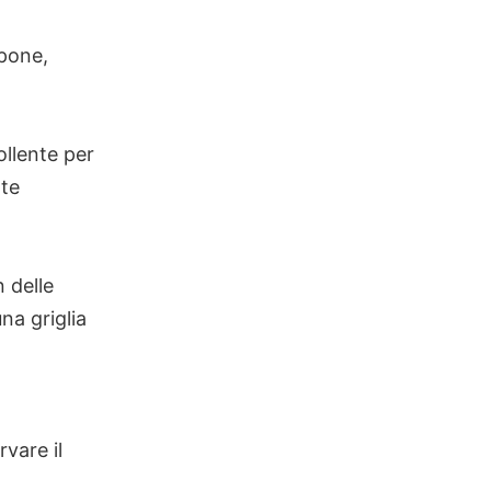
apone,
ollente per
nte
n delle
una griglia
rvare il