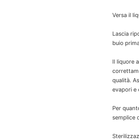
Versa il li
Lascia rip
buio prima
Il liquore
correttame
qualità. As
evapori e 
Per quanto
semplice d
Sterilizzaz