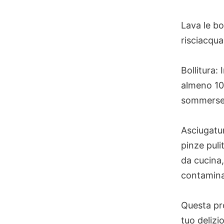
Lava le bo
risciacqua
Bollitura:
almeno 10 
sommerse
Asciugatur
pinze puli
da cucina,
contamina
Questa pro
tuo delizi