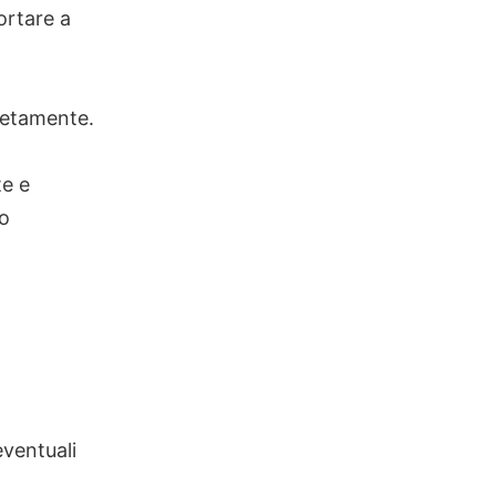
ortare a
letamente.
te e
to
eventuali