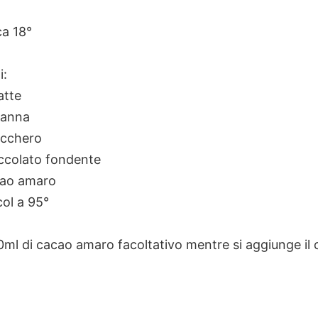
ca 18°
i:
atte
panna
ucchero
occolato fondente
cao amaro
col a 95°
ml di cacao amaro facoltativo mentre si aggiunge il 