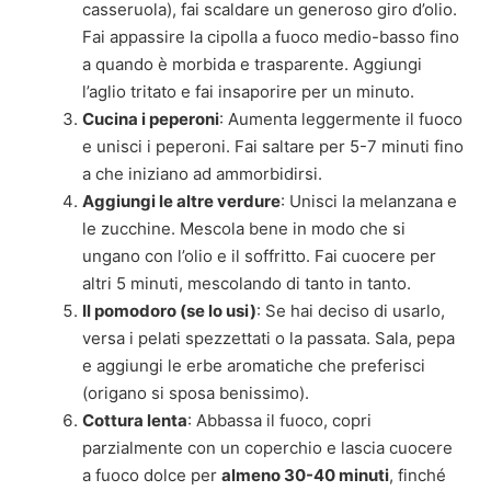
casseruola), fai scaldare un generoso giro d’olio.
Fai appassire la cipolla a fuoco medio-basso fino
a quando è morbida e trasparente. Aggiungi
l’aglio tritato e fai insaporire per un minuto.
Cucina i peperoni
: Aumenta leggermente il fuoco
e unisci i peperoni. Fai saltare per 5-7 minuti fino
a che iniziano ad ammorbidirsi.
Aggiungi le altre verdure
: Unisci la melanzana e
le zucchine. Mescola bene in modo che si
ungano con l’olio e il soffritto. Fai cuocere per
altri 5 minuti, mescolando di tanto in tanto.
Il pomodoro (se lo usi)
: Se hai deciso di usarlo,
versa i pelati spezzettati o la passata. Sala, pepa
e aggiungi le erbe aromatiche che preferisci
(origano si sposa benissimo).
Cottura lenta
: Abbassa il fuoco, copri
parzialmente con un coperchio e lascia cuocere
a fuoco dolce per
almeno 30-40 minuti
, finché