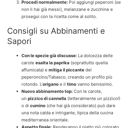
Procedi normalmente:
Poi aggiungi peperoni (se
non li hai già messi), melanzane e zucchine e
prosegui con la ricetta come al solito.
Consigli su Abbinamenti e
Sapori
Con le spezie già discusse:
La dolcezza delle
carote
esalta la paprika
(soprattutto quella
affumicata) e
mitiga il piccante
del
peperoncino/Tabasco, creando un profilo più
rotondo. L’
origano
e il
timo
vanno benissimo.
Nuovo abbinamento top:
Con le carote,
un
pizzico di cannella
(letteralmente un pizzico!)
o di
cumino
(che hai già considerato) può dare
una nota calda e intrigante, tipica della cucina
mediterranea orientale.
Aspetto finale:
Renderanno il piatto più colorato