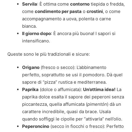
Servila
: È ottima come
contorno
tiepida o fredda,
come
condimento per pasta
o
crostini
, o come
accompagnamento a uova, polenta o carne
bianca.
Il giorno dopo
: È ancora più buona! I sapori si
intensificano.
Queste sono le più tradizionali e sicure:
Origano
(fresco o secco): L’abbinamento
perfetto, soprattutto se usi il pomodoro. Dà quel
sapore di “pizza” rustica e mediterranea.
Paprika
(dolce o affumicata):
Un’ottima idea!
La
paprika dolce esalta il sapore dei peperoni senza
piccantezza, quella affumicata (
pimentón
) dà un
carattere incredibile, quasi da brace. Usala
quando soffiggi le cipolle per “attivarla” nell’olio.
Peperoncino
(secco in fiocchi o fresco): Perfetto