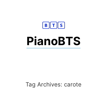
Skip
to
content
PianoBTS
Tag Archives:
carote