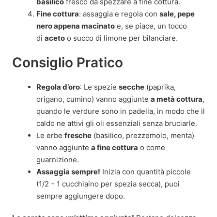
basilico
fresco da spezzare a fine cottura.
Fine cottura
: assaggia e regola con
sale, pepe
nero appena macinato
e, se piace, un tocco
di
aceto
o succo di limone per bilanciare.
Consiglio Pratico
Regola d’oro
: Le spezie
secche
(paprika,
origano, cumino) vanno aggiunte
a metà cottura
,
quando le verdure sono in padella, in modo che il
caldo ne attivi gli oli essenziali senza bruciarle.
Le erbe
fresche
(basilico, prezzemolo, menta)
vanno aggiunte
a fine cottura
o come
guarnizione.
Assaggia sempre!
Inizia con quantità piccole
(1/2 – 1 cucchiaino per spezia secca), puoi
sempre aggiungere dopo.