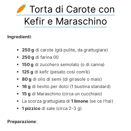
Torta di Carote con
Kefir e Maraschino
Ingredienti
:
250 g
di carote (già pulite, da grattugiare)
250 g
di farina 00
150 g
di zucchero semolato (o di canna)
125 g
di kefir (pesato così com’è)
80 g
di olio di semi (di girasole o mais)
16 g
di lievito per dolci (1 bustina standard)
15 g
di Maraschino (circa un cucchiaio)
La scorza grattugiata di
1 limone
(se ce l’hai)
1 pizzico
di sale (circa 2-3 g)
Preparazione
: