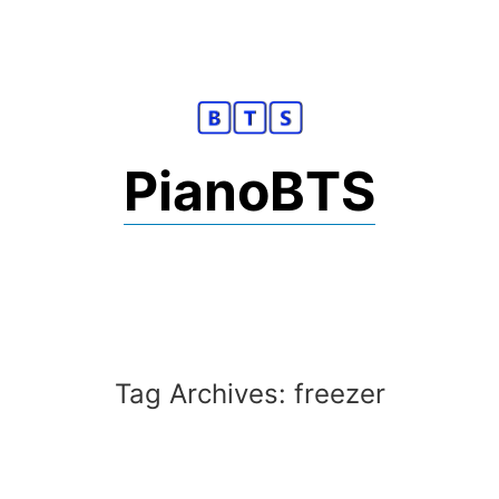
Skip
to
content
PianoBTS
Tag Archives:
freezer