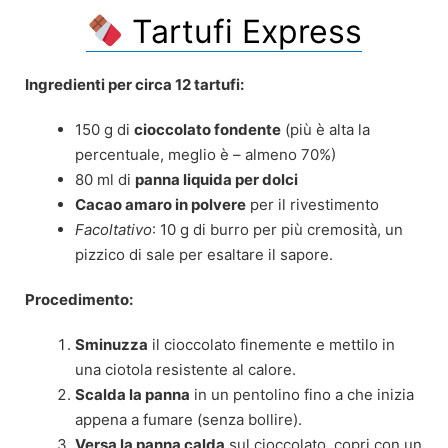
Tartufi Express
Ingredienti per circa 12 tartufi:
150 g di
cioccolato fondente
(più è alta la
percentuale, meglio è – almeno 70%)
80 ml di
panna liquida per dolci
Cacao amaro in polvere
per il rivestimento
Facoltativo
: 10 g di burro per più cremosità, un
pizzico di sale per esaltare il sapore.
Procedimento:
Sminuzza
il cioccolato finemente e mettilo in
una ciotola resistente al calore.
Scalda la panna
in un pentolino fino a che inizia
appena a fumare (senza bollire).
Versa la panna calda
sul cioccolato, copri con un