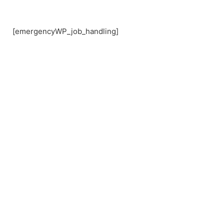
Skip
to
content
[emergencyWP_job_handling]